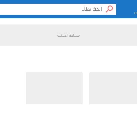
س
مساحة اعلانية
اهم ا
سياحة 
عواصم 
سياحة
شكلة بطء الإنترنت
ما هي استخدامات الإنترنت
شبكات
تكنولو
تطبيقا