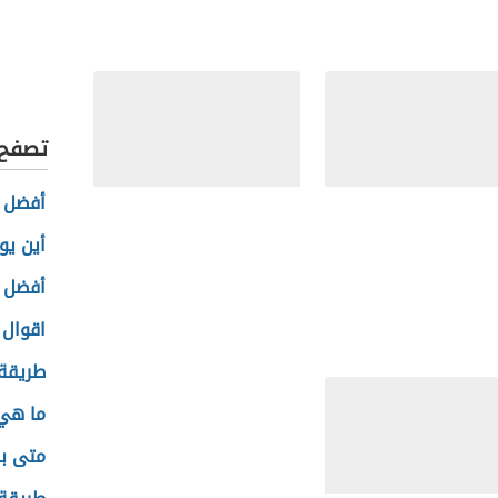
مساحة اعلانية
الصحة 
مدن عر
تصفح 
أفضل ا
دام الإنترنت في البحث
حذف حساب جوجل نهائياً
مل
أين يو
أفضل 
مساحة اعلانية
اقوال 
طريقة 
ما هي 
متى بد