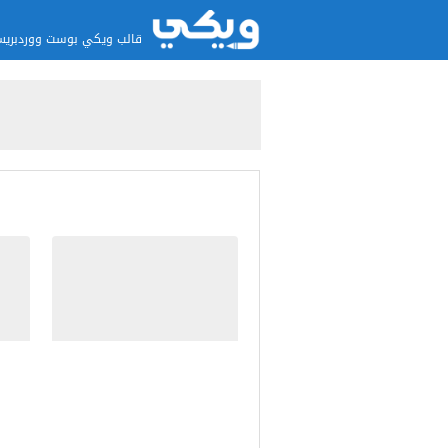
قالب ويكي بوست ووردبري
شبكات
مقالة خاصة لتوضيح ميزة
حل م
عرض زر ”متابعة القراءة“
في المقالة