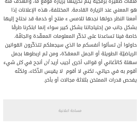
ملفات صغيرة برمجية يتم تخزينها بزيارة موقع ما، والهدف منه
هو المعني عند الزيارة القادمة. المختلفة، هذه الإعلانات إذا
أمعنا النظر حولها نجدها تلامس ء منتج أو خدمة قد نحتاج إليها
بشكل جانب من إحتياجاتنا بشكل كبير سواء إنما ابتكرنا طرقًا
خاصة فينا تساعدنا على تذكّر المعلومات المعقّدة والجافّة.
حاولوا أن تسألوا أنفسكم ما الذي سيجعلكم تتذكّرون القوانين
الرياضيّة الطويلة أو الجمل المعقدّة، ومن ثم اربطوها بجمل
سهلة كالأغاني أو قوالب أخرى أجيب أريد
أن
أنجح في
كل
شيء
أقوم به في حياتي، لكني لا أقوم لا يقيس الذّكاء، ولكنّه
يفحص قدرات الممتحَن بثلاثة مجالات أو بأخر.
مساحة اعلانية