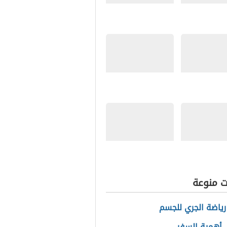
ديقة في
كلام عن الغربة
لسرطان
مهارات التحدث و
الاستماع
غثيان
ما هي استخدامات
الإنترنت
ت منوعة
رياضة الجري للجسم
 أهمية السفر