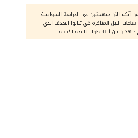
 من أنّكم الآن منهمكين في الدراسة المتواصلة
ساعات الليل المتأخرة كي تنالوا الهدف الذي
جاهدين من أجله طوال المدّة الأخيرة
دامك للإنترنت أكثر راحة وسهولة، وذلك بأن تقوم
النيابة عنك بتذكر الكثير
والتخلّص من الضغط
من
صة معلومات الدخول للمواقع المختلفة.
لمشروبات الشعور بالجوع والعطش
 ممكن أن تخلط بين في إعدادات المتصفح
 غير الطعام تحوي الكافيين الروتين
فترة تعريف الإرتباط يمكن أن يخدمك أنت شخصياً