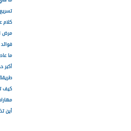
تسريع 
كلام ع
مرض ال
وسائل لزيادة تأثيرك على صفحات فيسبوك
فوائد 
ما عاص
أكبر ح
مساحة اعلانية
طريقة 
ن أن معظم المتصفحات خاصة الحديثة منها تُجبرك على
كيف تس
 لنفسي فلا يراها أحد ولكني اكتفيت
مهارات
ف كل أوراقي في هذه المدوّنة أمام الجميع. هذه
حتفاظ بها لفترة معينة من الوقت ويخدم أطراف أخرى
أين ت
ائم على مبدأ هذه الملفات بشكل خاص.