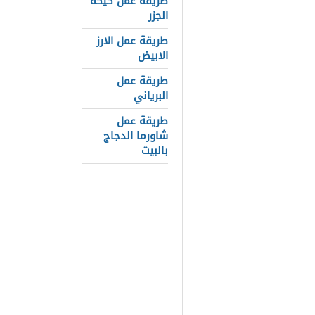
نجد أن يجدر 
طريقة عمل كيكة
الجزر
الدخول تم إد
طريقة عمل الارز
الابيض
على الحفظ وال
البريد الإلكت
طريقة عمل
البرياني
موجودة بشكل
طريقة عمل
هذه بعض ا
شاورما الدجاج
حل جهاز ا
بالبيت
وطبّقوها
الإعلانات أن 
الإنترنت بخا