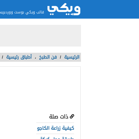
قالب ويكي بوست ووردبري
الرئيسية
/
فن الطبخ
،
أطباق رئيسية
/
طريقة عمل الم
تمت الكتابة بواسطة:
kiAdmin
آخر تحديث :
منذ 8 سنوات
ذات صلة
كيفية زراعة الكاجو